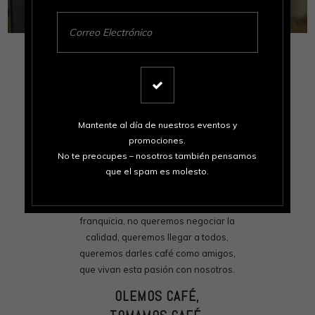
Somos una Casa Tostadora Calabrese.
Nuestro manifiesto se resume en darte
el mejor café posible, desde la
selección del grano al origen, el muy
importante tueste, el molido y la mejor
Mantente al día de nuestros eventos y
forma de preparar el café.
promociones.
No te preocupes – nosotros también pensamos
Somos amantes del café y somos
que el spam es molesto.
familia. Nuestra motivación es
compartirte la pasión y el amor que le
tenemos a esta bebida. No somos
franquicia, no queremos negociar la
calidad, queremos llegar a todos,
queremos darles café como amigos,
que vivan esta pasión con nosotros.
OLEMOS CAFÉ,